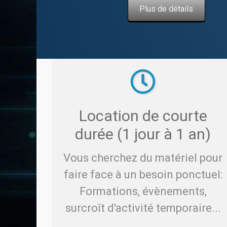
Plus de détails
Location de courte
durée (1 jour à 1 an)
Vous cherchez du matériel pour
faire face à un besoin ponctuel:
Formations, évènements,
surcroît d'activité temporaire...