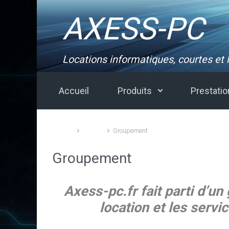
Skip to main content
AXESS-PC
Locations informatiques, courtes et
Accueil
Produits
Prestati
Accueil
Société
Groupement
Groupement
Axess-pc.fr fait parti d’u
location et les serv