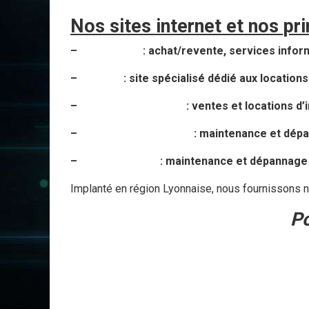
Nos sites internet et nos pri
–
axess-pc.fr
: achat/revente, services infor
–
pcloc.fr
: site spécialisé dédié aux locatio
–
lyon-imprimantes.fr
: ventes et locations d’
–
laser-maintenance.fr
: maintenance et dépa
–
traceur-lyon.fr
: maintenance et dépannage 
Implanté en région Lyonnaise, nous fournissons n
Po