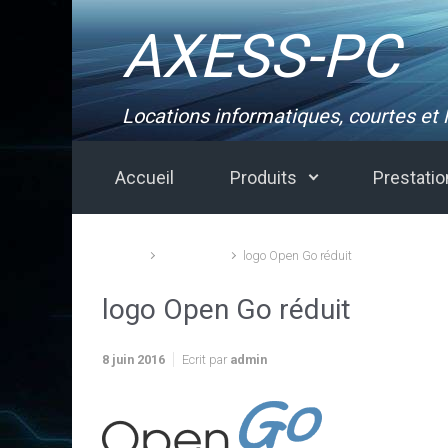
Skip to main content
AXESS-PC
Locations informatiques, courtes et
Accueil
Produits
Prestati
Accueil
Références
logo Open Go réduit
logo Open Go réduit
8 juin 2016
Ecrit par
admin