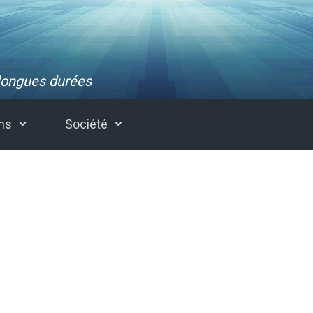
 longues durées
ons
Société