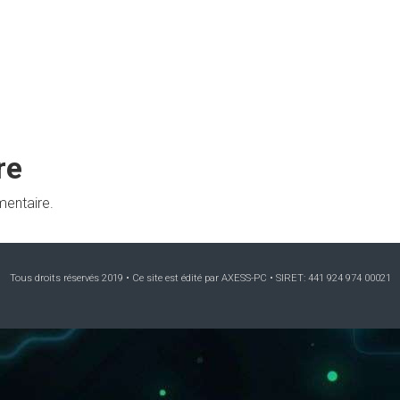
re
mentaire.
Tous droits réservés 2019 • Ce site est édité par AXESS-PC • SIRET: 441 924 974 00021